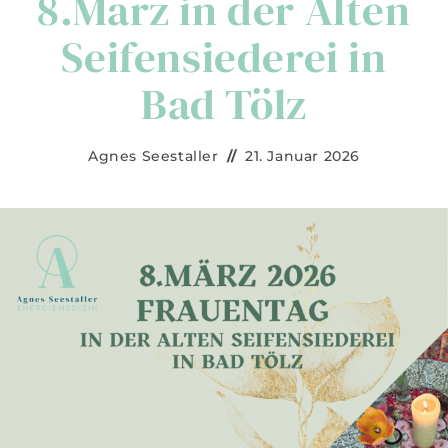
8.März in der Alten
Seifensiederei in
Bad Tölz
Beitrags-
Beitrag
Agnes Seestaller
21. Januar 2026
Autor:
veröffentlicht: